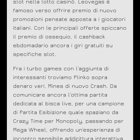
slot nella lotto casinò. Leovegas è
famoso verso offrire premio di nuovo
promozioni pensate apposta a i giocatori
italiani. Con le principali offerte spiccano
il premio di ossequio, il cashback
ebdomadario ancora i giri gratuiti su
specifiche slot.
Fra i turbo games con l’aggiunta di
interessanti troviamo Plinko sopra
denaro veri, Mines di nuovo Crash. Da
comunicare ancora l’ottima partita
dedicata al bisca live, per una campione
di Partita Esibizione quale spaziano da
Crazy Time per Monopoly, passando per
Mega Wheel, offrendo un’esperienza di
incontro sensibile addirittura interattiva.