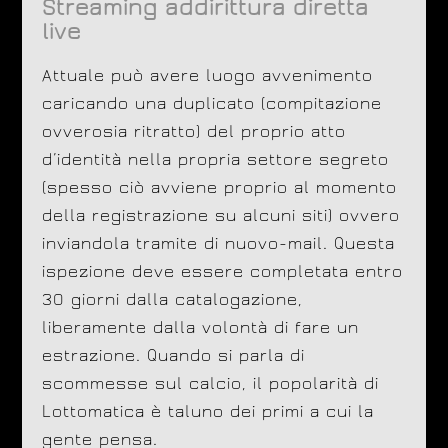
Streaming addirittura diretta
live
Attuale può avere luogo avvenimento
caricando una duplicato (compitazione
ovverosia ritratto) del proprio atto
d’identità nella propria settore segreto
(spesso ciò avviene proprio al momento
della registrazione su alcuni siti) ovvero
inviandola tramite di nuovo-mail. Questa
ispezione deve essere completata entro
30 giorni dalla catalogazione,
liberamente dalla volontà di fare un
estrazione. Quando si parla di
scommesse sul calcio, il popolarità di
Lottomatica è taluno dei primi a cui la
gente pensa.