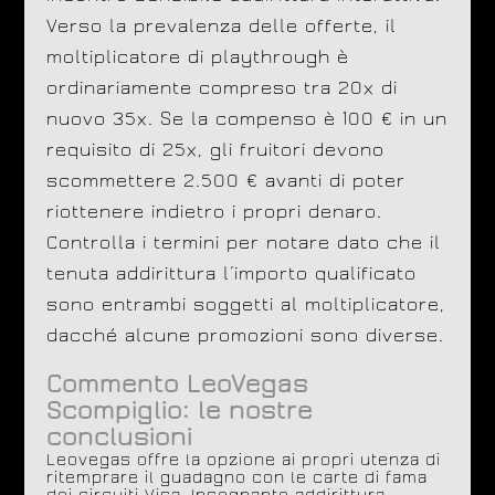
Verso la prevalenza delle offerte, il
moltiplicatore di playthrough è
ordinariamente compreso tra 20x di
nuovo 35x. Se la compenso è 100 € in un
requisito di 25x, gli fruitori devono
scommettere 2.500 € avanti di poter
riottenere indietro i propri denaro.
Controlla i termini per notare dato che il
tenuta addirittura l’importo qualificato
sono entrambi soggetti al moltiplicatore,
dacché alcune promozioni sono diverse.
Commento LeoVegas
Scompiglio: le nostre
conclusioni
Leovegas offre la opzione ai propri utenza di
ritemprare il guadagno con le carte di fama