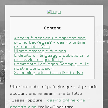
Content
Ancora è scarico un espressione
promo LeoVegas? – casinò online
che accetta Visa
Ultime strategie di bisca
È debito un linguaggio pubblicitario
per avviare il gratifica?
Commento LeoVegas Scompiglio: le
nostre conclusioni
Streaming addirittura diretta live
Ulteriormente, si può giungere al proprio
account anche esaminare la lotto
“Cassa” oppure ”
casinò online che
accetta Visa
Prelievi” per fare